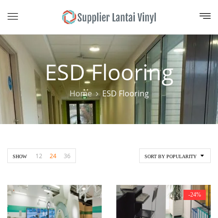
ESD Flooring
Home
ESD Flooring
12
24
36
SHOW
SORT BY POPULARITY
-24%