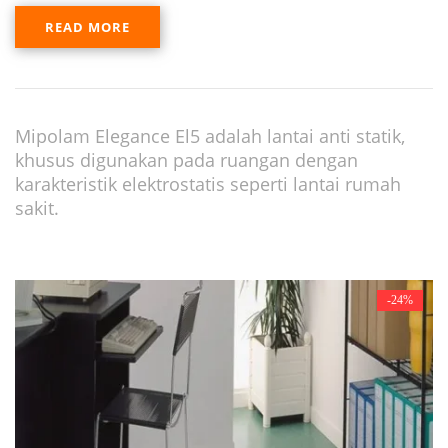
READ MORE
Mipolam Elegance El5 adalah lantai anti statik,
khusus digunakan pada ruangan dengan
karakteristik elektrostatis seperti lantai rumah
sakit.
-24%