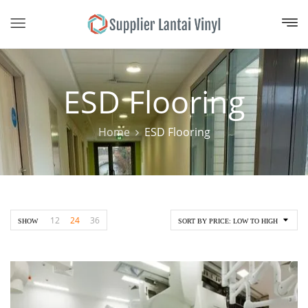
ESD Flooring
Home
ESD Flooring
12
24
36
SHOW
SORT BY PRICE: LOW TO HIGH