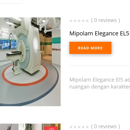
( 0 reviews )
Mipolam Elegance EL5
READ MORE
Mipolam Elegance El5 ada
ruangan dengan karakteris
( 0 reviews )
-24%