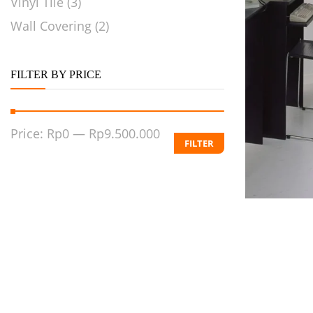
Vinyl Tile
(3)
Wall Covering
(2)
FILTER BY PRICE
Price:
Rp0
—
Rp9.500.000
FILTER