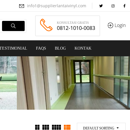
info1@supplierlantaivinyl.com
KONSULTASI GRATIS
Login
0812-1010-0083
TESTIMONIAL
FAQS
BLOG
KONTAK
DEFAULT SORTING