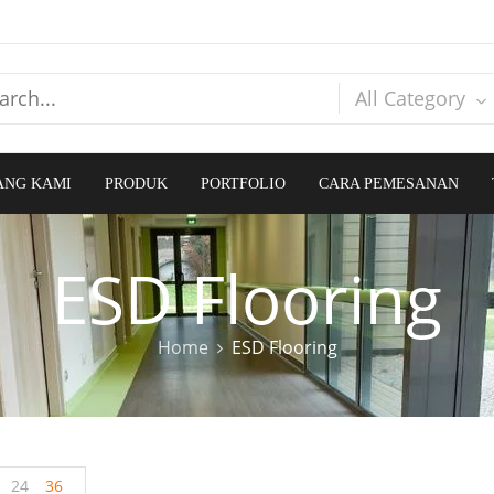
All Category
ANG KAMI
PRODUK
PORTFOLIO
CARA PEMESANAN
ESD Flooring
Home
ESD Flooring
24
36