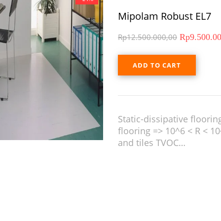
Mipolam Robust EL7
Rp
12.500.000,00
Rp
9.500.0
ADD TO CART
Static-dissipative floor
flooring => 10^6 < R < 10^
and tiles TVOC…