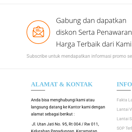
Gabung dan dapatkan
diskon Serta Penawaran
Harga Terbaik dari Kami
Subscribe untuk mendapatkan informasi promo se
ALAMAT & KONTAK
INF
Anda bisa menghubungi kami atau
Fakta La
langsung datang ke Kantor kami dengan
Lantai V
alamat sebagai berikut :
Lantai S
Jl. Utan Jati No. 95, Rt 004 / Rw 011,
SOP Ter
Kelurahan Pegadungan, Kecamatan