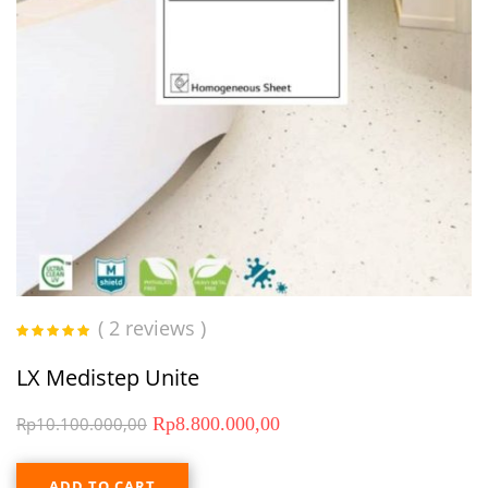
( 2 reviews )
Rated
5.00
out
of 5
LX Medistep Unite
Rp
10.100.000,00
Rp
8.800.000,00
ADD TO CART