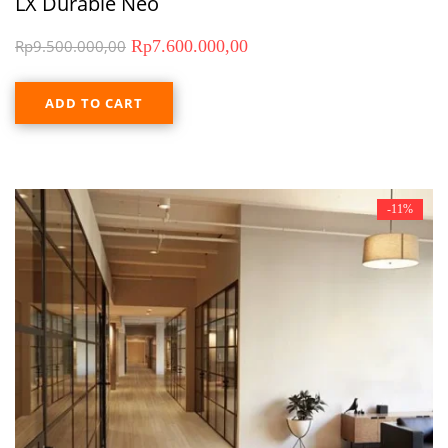
LX Durable Neo
Rp
9.500.000,00
Rp
7.600.000,00
ADD TO CART
-11%