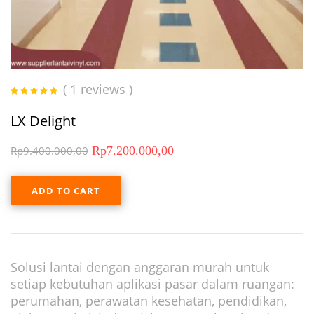
( 1 reviews )
Rated
5.00
out
of 5
LX Delight
Rp
9.400.000,00
Rp
7.200.000,00
ADD TO CART
Solusi lantai dengan anggaran murah untuk
setiap kebutuhan aplikasi pasar dalam ruangan:
perumahan, perawatan kesehatan, pendidikan,