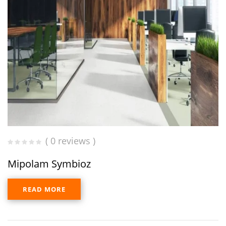
( 0 reviews )
Mipolam Symbioz
READ MORE