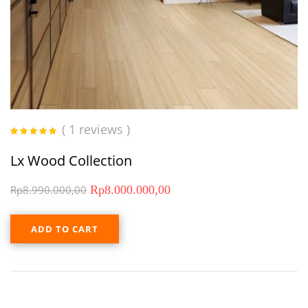
( 1 reviews )
Rated
5.00
out
of 5
Lx Wood Collection
Rp
8.990.000,00
Rp
8.000.000,00
ADD TO CART