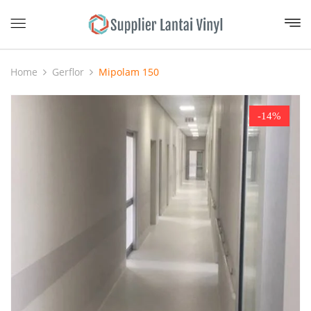
Home
Gerflor
Mipolam 150
-14%