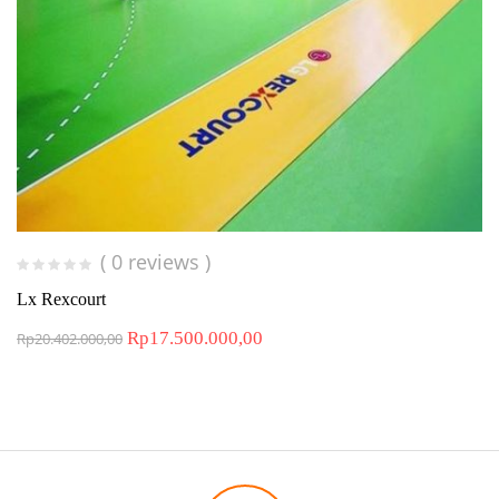
( 0 reviews )
Lx Rexcourt
Rp
17.500.000,00
Rp
20.402.000,00