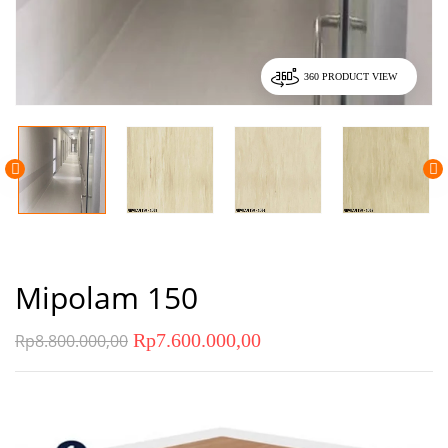
360 PRODUCT VIEW
Mipolam 150
Rp
7.600.000,00
Rp
8.800.000,00